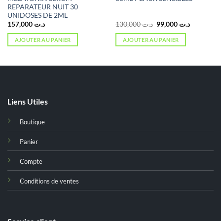
REPARATEUR NUIT 30
UNIDOSES DE 2ML
Le
Le
157,000
د.ت
130,000
د.ت
99,000
د.ت
prix
prix
initial
actuel
AJOUTER AU PANIER
AJOUTER AU PANIER
était :
est :
د.ت 130,000.
د.ت 77,000.
Liens Utiles
Boutique
Panier
Compte
Conditions de ventes